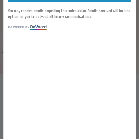
You may receive emails regarding this submission. Emails received will include
option for you to opt-out all future communications.
On
V
oard
POWERED BY
[FROZEN] (WITH SKEWER)
TRADITIONAL SKEWER FISH
CAKE 韩式鱼饼 (串) 40G X 25