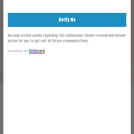
Notify Me
You may receive emails regarding this submission. Emails received will include
option for you to opt-out all future communications.
On
V
oard
POWERED BY
[FROZEN] ASAM LAKSA PASTE /