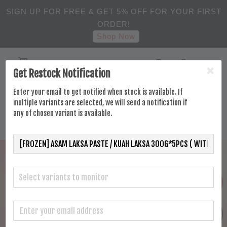
SIGN UP FOR FREE & GET 5% OFF FOR YOUR FIRST
ORDER!
Shop Now
Get Restock Notification
Enter your email to get notified when stock is available. If
multiple variants are selected, we will send a notification if
any of chosen variant is available.
Select variants to monitor